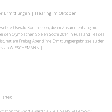
r Ermittlungen | Hearing im Oktober
gesetzte Oswald Kommission, die im Zusammenhang mit
 den Olympischen Spielen Sochi 2014 in Russland Teil des
t, hat am Freitag Abend ihre Ermittlungsergebnisse zu den
elov an WIESCHEMANN |...
lished
ration for Sport Award CAS 2017/A/4968 Legkov v.