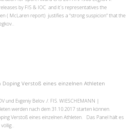
 releases by FIS & IOC and it´s representatives the
en ( McLaren report) justifies a “strong suspicion” that the
gkov...
n Doping Verstoß eines einzelnen Athleten
OV und Evgeniy Belov ./. FIS. WIESCHEMANN |
hleten werden nach dem 31.10.2017 starten können.
oping Verstoß eines einzelnen Athleten. Das Panel hält es
llig...