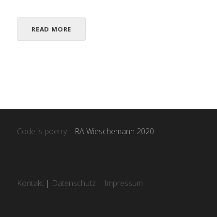
READ MORE
Code is poetry
– RA Wieschemann 2020
Kontakt
|
Datenschutz
|
Impressum