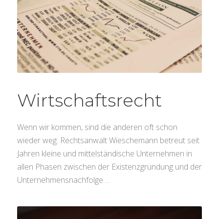
Wirtschaftsrecht
Wenn wir kommen, sind die anderen oft schon
wieder weg. Rechtsanwalt Wieschemann betreut seit
Jahren kleine und mittelständische Unternehmen in
allen Phasen zwischen der Existenzgründung und der
Unternehmensnachfolge….