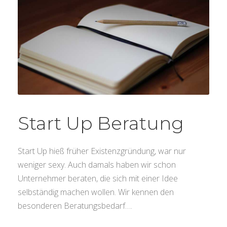
Start Up Beratung
Start Up hieß früher Existenzgründung, war nur
weniger sexy. Auch damals haben wir schon
Unternehmer beraten, die sich mit einer Idee
selbständig machen wollen. Wir kennen den
besonderen Beratungsbedarf….