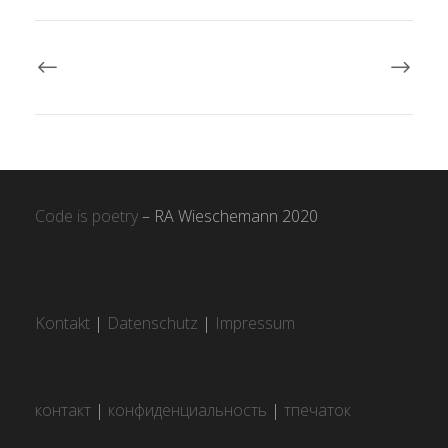
Code is poetry
– RA Wieschemann 2020
Kontakt
|
Datenschutz
|
Impressum
контакт
|
конфиденциальность
|
тпечаток