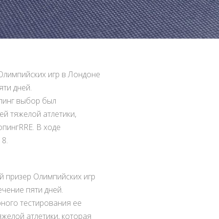
Олимпийских игр в Лондоне
яти дней.
пинг выбор был
й тяжелой атлетики,
опингRRE. В ходе
18.
й призер Олимпийских игр
ечение пяти дней.
ного тестирования ее
желой атлетики, которая