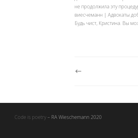
не продолжила эту процеду
виесчеманн | Адвокаты доб
Будь чист, Кристина. Вы мо
Code is poetry
– RA Wieschemann 2020