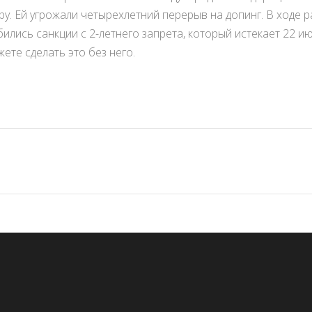
ру. Ей угрожали четырехлетний перерыв на допинг. В ходе 
ились санкции с 2-летнего запрета, который истекает 22 ию
жете сделать это без него.