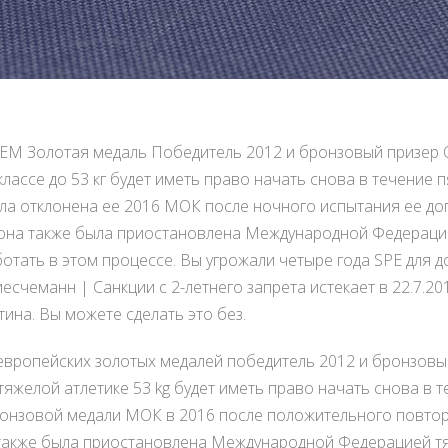
 EM Золотая медаль Победитель 2012 и бронзовый призер 
классе до 53 кг будет иметь право начать снова в течение п
ла отклонена ее 2016 МОК после ночного испытания ее до
 она также была приостановлена Международной Федерацие
отать в этом процессе. Вы угрожали четыре года SPE для д
счеманн | Санкции с 2-летнего запрета истекает в 22.7.20
ина. Вы можете сделать это без.
 европейских золотых медалей победитель 2012 и бронзовы
яжелой атлетике 53 kg будет иметь право начать снова в т
онзовой медали МОК в 2016 после положительного повтор
а также была приостановлена Международной Федерацией тя