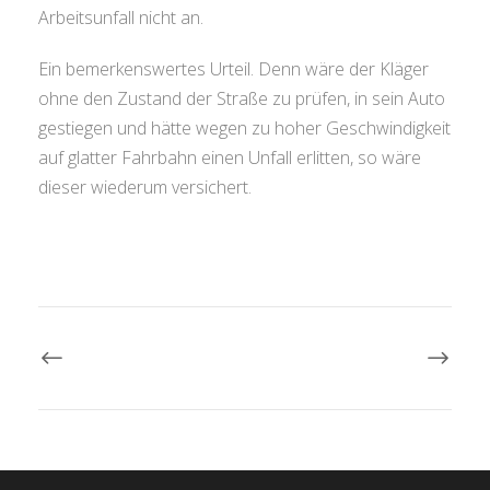
Arbeitsunfall nicht an.
Ein bemerkenswertes Urteil. Denn wäre der Kläger
ohne den Zustand der Straße zu prüfen, in sein Auto
gestiegen und hätte wegen zu hoher Geschwindigkeit
auf glatter Fahrbahn einen Unfall erlitten, so wäre
dieser wiederum versichert.