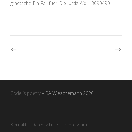
graetsche-Ein-Fall-fuer-Die-Justiz-Aid-1.3090490
Code is poetry
– RA Wieschemann 2020
Kontakt
|
Datenschutz
|
Impressum