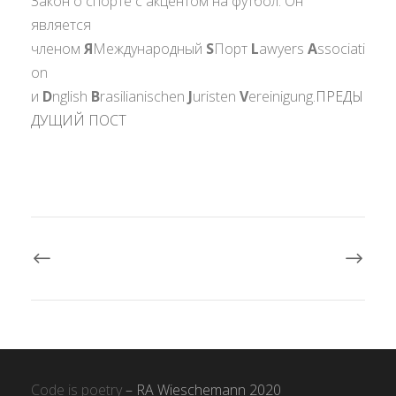
Закон о спорте с акцентом на футбол. Он
является
членом
Я
Международный
S
Порт
L
awyers
A
ssociati
on
и
D
nglish
B
rasilianischen
J
uristen
V
ereinigung.
ПРЕДЫ
ДУЩИЙ ПОСТ
Code is poetry
– RA Wieschemann 2020