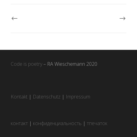
Code is poetry
– RA Wieschemann 2020
Kontakt
|
Datenschutz
|
Impressum
контакт
|
конфиденциальность
|
тпечаток