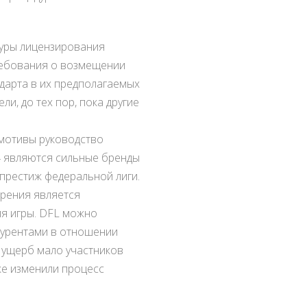
едуры лицензирования
требования о возмещении
ндарта в их предполагаемых
и, до тех пор, пока другие
мотивы руководство
4 являются сильные бренды
престиж федеральной лиги.
трения является
ия игры. DFL можно
курентами в отношении
и ущерб мало участников
же изменили процесс