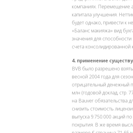
компаниях. Перемещение ак
капитала улучшения. Нетти
будет однако, привести к 
«Баланс макияжа» вид бухг
значения для способности 
счета консолидированной к
4. применение существ
BVB было разрешено взять 
весной 2004 года для сезон
отрицательный денежный п
млн (годовой доклад, стр. 
на Bauver обязательства д
снизить стоимость лицензи
выпуска 9.750.000 акций по
покрытия. В же время высл
размере € страница 71 65 