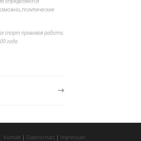
ия определяются
озможно, политические
же спорт правовая работа.
00 года
Kontakt
|
Datenschutz
|
Impressum