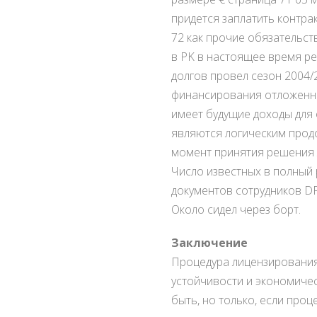
придется заплатить контрак
72 как прочие обязательст
в PK в настоящее время ре
долгов провел сезон 2004/2
финансирования отложенны
имеет будущие доходы для 
являются логическим продо
момент принятия решения л
Число известных в полный
документов сотрудников DF
Около сидел через борт.
Заключение
Процедура лицензирования 
устойчивости и экономичес
быть, но только, если про