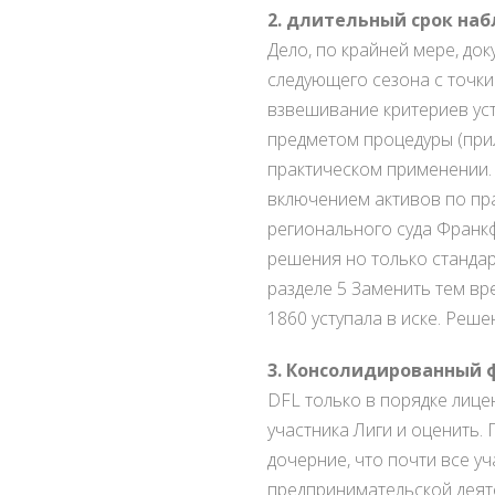
2. длительный срок на
Дело, по крайней мере, до
следующего сезона с точки
взвешивание критериев уст
предметом процедуры (прил
практическом применении.
включением активов по пра
регионального суда Франкф
решения но только стандар
разделе 5 Заменить тем в
1860 уступала в иске. Реше
3. Консолидированный 
DFL только в порядке лице
участника Лиги и оценить.
дочерние, что почти все у
предпринимательской деяте