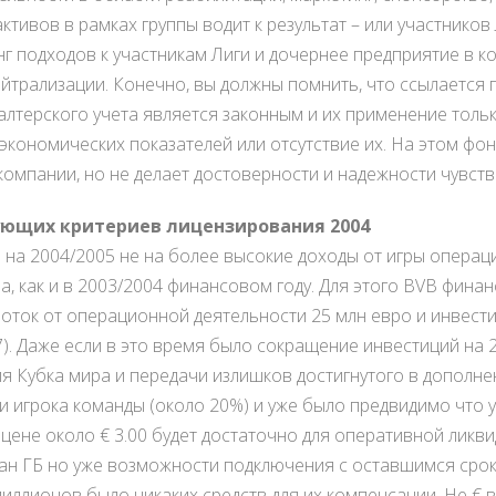
тивов в рамках группы водит к результат – или участников
нг подходов к участникам Лиги и дочернее предприятие в 
нейтрализации. Конечно, вы должны помнить, что ссылается 
алтерского учета является законным и их применение тольк
экономических показателей или отсутствие их. На этом фо
омпании, но не делает достоверности и надежности чувст
ующих критериев лицензирования 2004
на 2004/2005 не на более высокие доходы от игры операци
а, как и в 2003/2004 финансовом году. Для этого BVB фина
оток от операционной деятельности 25 млн евро и инвести
77). Даже если в это время было сокращение инвестиций на 
ля Кубка мира и передачи излишков достигнутого в дополне
и игрока команды (около 20%) и уже было предвидимо что 
 цене около € 3.00 будет достаточно для оперативной ликви
ан ГБ но уже возможности подключения с оставшимся срок
миллионов было никаких средств для их компенсации. Не € 