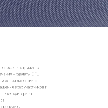
контроля инструмента
чения – сделать. DFL
 условия лицензии и
ащения всех участников и
ючения критериев
са.
 процедуры.