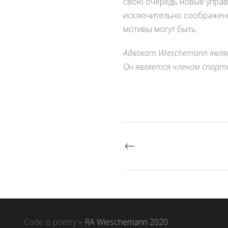
свою очередь новые управ
исключительно соображени
мотивы могут быть.
Адвокат Wieschemann явля
Он является членом спорти
Code is poetry
– RA Wieschemann 2020