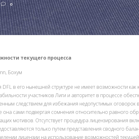
0
ожности текущего процесса
nn, Бохум
 DFL в его нынешней структуре не имеет возможности как 
бильности участников Лиги и авторитет в процессе обеспе
енным следствием для избежания недопустимых оговорок в
ые она сами подвергая сомнения относительно равного обр
ащих мотивов. Отсутствует процедура лицензирования вкл
едоставляются только путем представления сводного балан
еделении лицензии на использование возможностей текущей