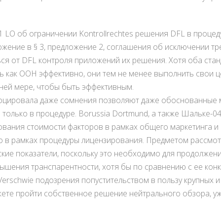
т 1 LO об ограничении Kontrollrechtes решения DFL в проц
ожение в § 3, предложение 2, соглашения об исключении 
ься от DFL контроля приложений их решения. Хотя оба ста
ь как ООН эффективно, они тем не менее выполнить свои цел
йней мере, чтобы быть эффективным.
оцировала даже сомнения позволяют даже обоснованные 
только в процедуре. Borussia Dortmund, а также Шальке-0
ования стоимости факторов в рамках общего маркетинга и 
ако в рамках процедуры лицензирования. Предметом рассмо
кие показатели, поскольку это необходимо для продолжен
вышения транспарентности, хотя бы по сравнению с ее кон
Verschwie подозрения попустительством в пользу крупных 
ожете пройти собственное решение нейтрального обзора, у