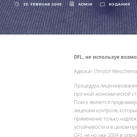
25. FEBRUAR 2005
ADMIN
ИЗДАНИЯ
DFL, не используя возм
Адвокат Christof Wieschema
Процедура лицензирования
прочной экономической ста
Поиск является преднамер
лицензии контроля, котор
применение только надлеж
устойчивости и в целом пр
DFL не но уже 2004 в опр