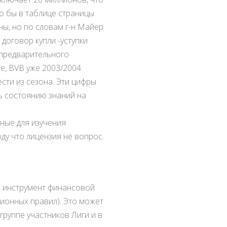
ло бы в таблице страницы
ны, но по словам г-н Майер
договор купли -уступки
я предварительного
е, BVB уже 2003/2004
сти из сезона. Эти цифры
ь состоянию знаний на
ные для изучения
ду что лицензия не вопрос.
in инструмент финансовой
ионных правил). Это может
группе участников Лиги и в