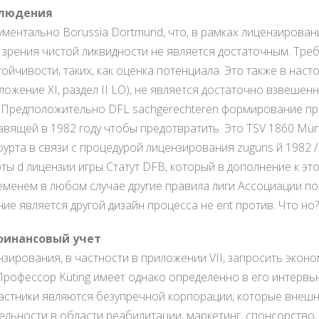
блюдения
кументально Borussia Dortmund, что, в рамках лицензирован
 зрения чистой ликвидности не является достаточным. Тре
ойчивости, таких, как оценка потенциала. Это также в нас
ожение XI, раздел II LO), не является достаточно взвешенн
 Предположительно DFL sachgerechteren формирование пр
вящей в 1982 году чтобы предотвратить. Это TSV 1860 Mü
урта в связи с процедурой лицензирования zuguns й 1982 
ты d лицензии игры Статут DFB, который в дополнение к эт
ременем в любом случае другие правила лиги Ассоциации п
ние является другой дизайн процесса не ent против. Что но?
финансовый учет
нзирования, в частности в приложении VII, запросить экон
 Профессор Küting имеет однако определенно в его интерв
частники являются безупречной корпорации, которые внешн
льности в области реабилитации, маркетинг, спонсорство, 