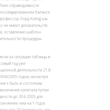
 Лиги справедливости
консолидированном балансе
профессор Лорд Küting как
о не имеет доказательств
не, оставление шаблон
вительности процедуры.
и из-за ситуации таблицы в
нсовый год уже
ционной деятельности 21,8
2004/2005 годов, несмотря
ние к быть в состоянии
увеличение капитала путем
дности до 30.6.2005 для
ом менее чем на 1 год в
включает 20 миллионов, что