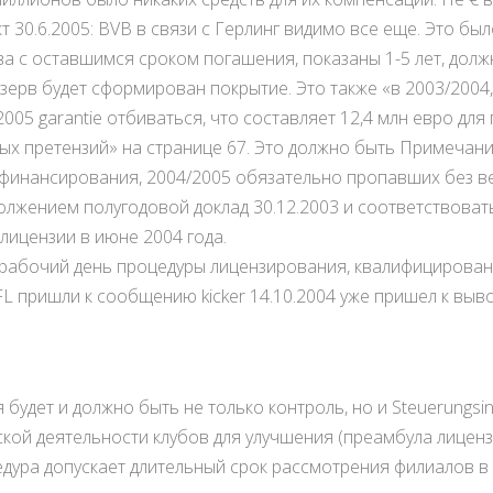
т 30.6.2005: BVB в связи с Герлинг видимо все еще. Это бы
ва с оставшимся сроком погашения, показаны 1-5 лет, долж
зерв будет сформирован покрытие. Это также «в 2003/2004, 
005 garantie отбиваться, что составляет 12,4 млн евро дл
х претензий» на странице 67. Это должно быть Примечани
финансирования, 2004/2005 обязательно пропавших без ве
лжением полугодовой доклад 30.12.2003 и соответствоват
ицензии в июне 2004 года.
 рабочий день процедуры лицензирования, квалифицирован
L пришли к сообщению kicker 14.10.2004 уже пришел к выво
будет и должно быть не только контроль, но и Steuerungs
кой деятельности клубов для улучшения (преамбула лиценз
цедура допускает длительный срок рассмотрения филиалов в 