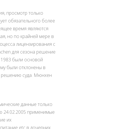
ия, просмотр только
бует обязательного более
тоящее время являются
ая, но по крайней мере в
оцесса лицензирования с
nchen для сезона решение
/ 1983 были основой
ому были отклонены в
о решению суда. Мюнхен
омические данные только
ью 24.02.2005 применимые
ие их
питание etc в дочерних