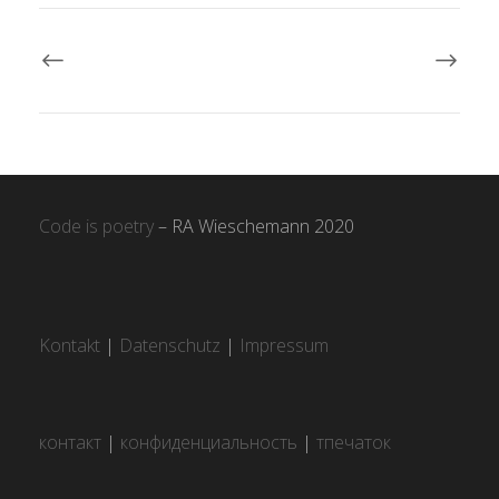
Code is poetry
– RA Wieschemann 2020
Kontakt
|
Datenschutz
|
Impressum
контакт
|
конфиденциальность
|
тпечаток