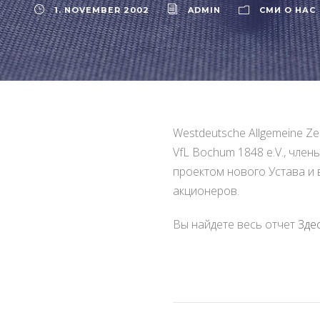
1. NOVEMBER 2002
ADMIN
СМИ О НАС
Westdeutsche Allgemeine Z
VfL Bochum 1848 e.V., чле
проектом нового Устава и 
акционеров.
Вы найдете весь отчет
Зде