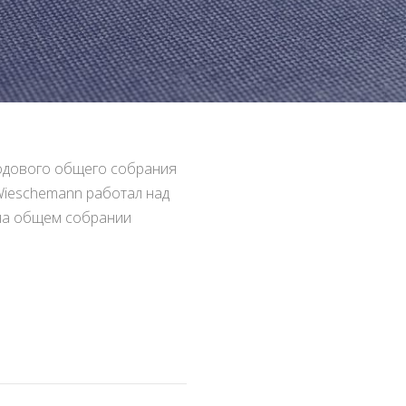
годового общего собрания
 Wieschemann работал над
 на общем собрании