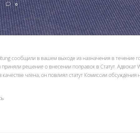
0
eitung сообщили в вашем выходе из назначения в течение 
ны приняли решение о внесении поправок в Статут. Адвокат
в качестве члена, он повлиял статут Комиссии обсуждения
сь