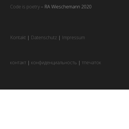
Code is poetry
– RA Wieschemann 2020
Kontakt
|
Datenschutz
|
Impressum
контакт
|
конфиденциальность
|
тпечаток